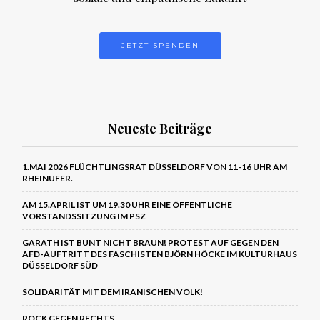
JETZT SPENDEN
Neueste Beiträge
1.MAI 2026 FLÜCHTLINGSRAT DÜSSELDORF VON 11-16 UHR AM
RHEINUFER.
AM 15.APRIL IST UM 19.30 UHR EINE ÖFFENTLICHE
VORSTANDSSITZUNG IM PSZ
GARATH IST BUNT NICHT BRAUN! PROTEST AUF GEGEN DEN
AFD-AUFTRITT DES FASCHISTEN BJÖRN HÖCKE IM KULTURHAUS
DÜSSELDORF SÜD
SOLIDARITÄT MIT DEM IRANISCHEN VOLK!
ROCK GEGEN RECHTS