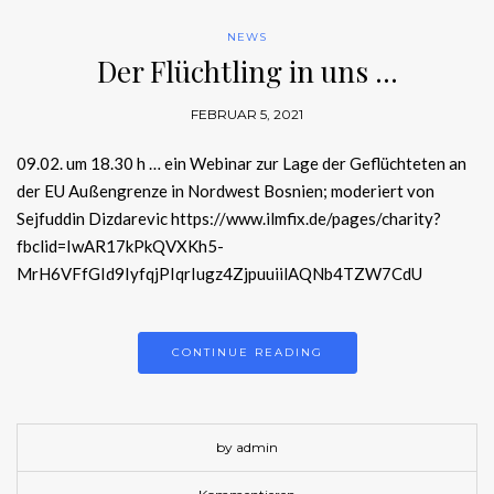
NEWS
Der Flüchtling in uns …
FEBRUAR 5, 2021
09.02. um 18.30 h … ein Webinar zur Lage der Geflüchteten an
der EU Außengrenze in Nordwest Bosnien; moderiert von
Sejfuddin Dizdarevic https://www.ilmfix.de/pages/charity?
fbclid=IwAR17kPkQVXKh5-
MrH6VFfGId9IyfqjPIqrIugz4ZjpuuiilAQNb4TZW7CdU
CONTINUE READING
by admin