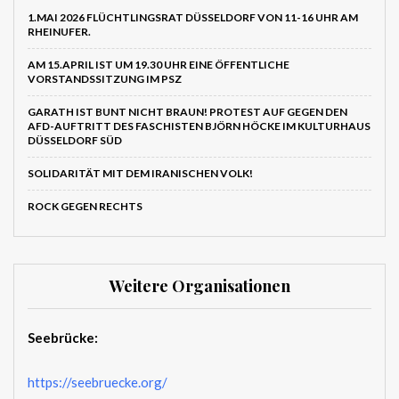
1.MAI 2026 FLÜCHTLINGSRAT DÜSSELDORF VON 11-16 UHR AM
RHEINUFER.
AM 15.APRIL IST UM 19.30 UHR EINE ÖFFENTLICHE
VORSTANDSSITZUNG IM PSZ
GARATH IST BUNT NICHT BRAUN! PROTEST AUF GEGEN DEN
AFD-AUFTRITT DES FASCHISTEN BJÖRN HÖCKE IM KULTURHAUS
DÜSSELDORF SÜD
SOLIDARITÄT MIT DEM IRANISCHEN VOLK!
ROCK GEGEN RECHTS
Weitere Organisationen
Seebrücke:
https://seebruecke.org/