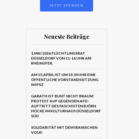
JETZT SPENDEN
Neueste Beiträge
1.MAI 2026 FLÜCHTLINGSRAT
DÜSSELDORF VON 11-16 UHR AM
RHEINUFER.
AM 15.APRIL IST UM 19.30 UHR EINE
ÖFFENTLICHE VORSTANDSSITZUNG
IM PSZ
GARATH IST BUNT NICHT BRAUN!
PROTEST AUF GEGEN DEN AFD-
AUFTRITT DES FASCHISTEN BJÖRN
HÖCKE IM KULTURHAUS DÜSSELDORF
SÜD
SOLIDARITÄT MIT DEM IRANISCHEN
VOLK!