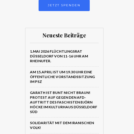
JETZT SPENDEN
Neueste Beiträge
1.MAI 2026 FLÜCHTLINGSRAT
DÜSSELDORF VON 11-16 UHR AM
RHEINUFER.
AM 15.APRIL IST UM 19.30 UHR EINE
ÖFFENTLICHE VORSTANDSSITZUNG
IM PSZ
GARATH IST BUNT NICHT BRAUN!
PROTEST AUF GEGEN DEN AFD-
AUFTRITT DES FASCHISTEN BJÖRN
HÖCKE IM KULTURHAUS DÜSSELDORF
SÜD
SOLIDARITÄT MIT DEM IRANISCHEN
VOLK!