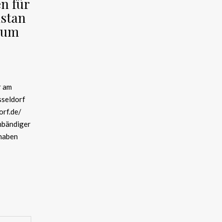
en für
istan
1 um
r am
sseldorf
orf.de/
unbändiger
 haben