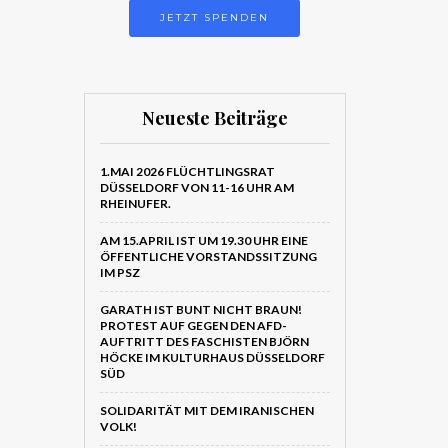
JETZT SPENDEN
Neueste Beiträge
1.MAI 2026 FLÜCHTLINGSRAT
DÜSSELDORF VON 11-16 UHR AM
RHEINUFER.
AM 15.APRIL IST UM 19.30 UHR EINE
ÖFFENTLICHE VORSTANDSSITZUNG
IM PSZ
GARATH IST BUNT NICHT BRAUN!
PROTEST AUF GEGEN DEN AFD-
AUFTRITT DES FASCHISTEN BJÖRN
HÖCKE IM KULTURHAUS DÜSSELDORF
SÜD
SOLIDARITÄT MIT DEM IRANISCHEN
VOLK!