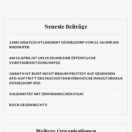
Neueste Beiträge
1.MAI 2026 FLÜCHTLINGSRAT DÜSSELDORF VON 11-16 UHR AM
RHEINUFER.
AM 15.APRIL IST UM 19.30 UHR EINE ÖFFENTLICHE
VORSTANDSSITZUNG IM PSZ
GARATH IST BUNT NICHT BRAUN! PROTEST AUF GEGEN DEN
AFD-AUFTRITT DES FASCHISTEN BJÖRN HÖCKE IM KULTURHAUS
DÜSSELDORF SÜD
SOLIDARITÄT MIT DEM IRANISCHEN VOLK!
ROCK GEGEN RECHTS
Weitere Organisationen