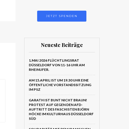
JETZT SPENDEN
Neueste Beiträge
1.MAI 2026 FLÜCHTLINGSRAT
DÜSSELDORF VON 11-16 UHR AM
RHEINUFER.
AM 15.APRIL IST UM 19.30 UHR EINE
ÖFFENTLICHE VORSTANDSSITZUNG
IM PSZ
GARATH IST BUNT NICHT BRAUN!
PROTEST AUF GEGEN DEN AFD-
AUFTRITT DES FASCHISTEN BJÖRN
HÖCKE IM KULTURHAUS DÜSSELDORF
SÜD