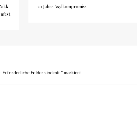
Zakk-
20 Jahre Asylkompromiss
nfest
.
Erforderliche Felder sind mit
*
markiert