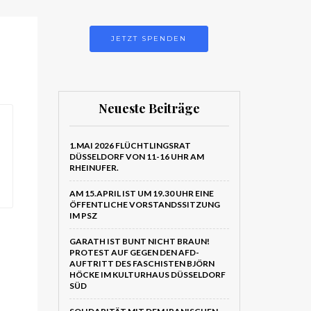
JETZT SPENDEN
Neueste Beiträge
1.MAI 2026 FLÜCHTLINGSRAT
DÜSSELDORF VON 11-16 UHR AM
RHEINUFER.
AM 15.APRIL IST UM 19.30 UHR EINE
ÖFFENTLICHE VORSTANDSSITZUNG
IM PSZ
GARATH IST BUNT NICHT BRAUN!
PROTEST AUF GEGEN DEN AFD-
AUFTRITT DES FASCHISTEN BJÖRN
HÖCKE IM KULTURHAUS DÜSSELDORF
SÜD