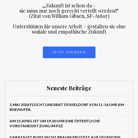
„Zukunft ist schon da –
sie muss nur noch gerecht verteilt werden!“
(Zitat von William Gibsen, SF-Autor)
Unterstützen Sie unsere Arbeit – gestalten sie eine
soziale und empathische Zukunft
JETZT SPENDEN
Neueste Beiträge
1.MAI 2026 FLÜCHTLINGSRAT DÜSSELDORF VON 11-16 UHR AM
RHEINUFER.
AM 15.APRIL IST UM 19.30 UHR EINE ÖFFENTLICHE
VORSTANDSSITZUNG IM PSZ
GARATH IST BUNT NICHT BRAUN! PROTEST AUF GEGEN DEN