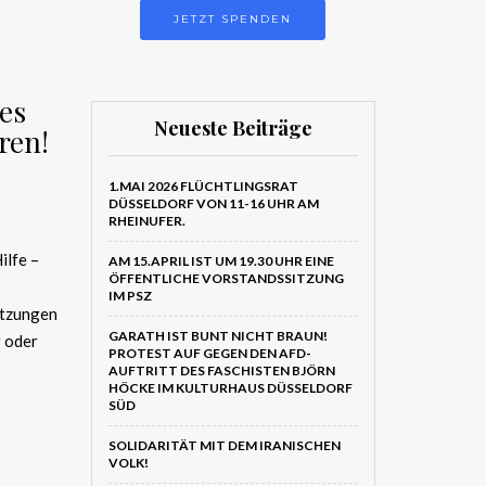
JETZT SPENDEN
es
Neueste Beiträge
ren!
1.MAI 2026 FLÜCHTLINGSRAT
DÜSSELDORF VON 11-16 UHR AM
RHEINUFER.
ilfe –
AM 15.APRIL IST UM 19.30 UHR EINE
ÖFFENTLICHE VORSTANDSSITZUNG
IM PSZ
etzungen
GARATH IST BUNT NICHT BRAUN!
 oder
PROTEST AUF GEGEN DEN AFD-
AUFTRITT DES FASCHISTEN BJÖRN
HÖCKE IM KULTURHAUS DÜSSELDORF
SÜD
SOLIDARITÄT MIT DEM IRANISCHEN
VOLK!