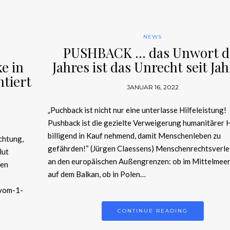
NEWS
PUSHBACK … das Unwort d
e in
Jahres ist das Unrecht seit Jah
ntiert
JANUAR 16, 2022
„Puchback ist nicht nur eine unterlasse Hilfeleistung!
Pushback ist die gezielte Verweigerung humanitärer H
billigend in Kauf nehmend, damit Menschenleben zu
chtung,
gefährden!“ (Jürgen Claessens) Menschenrechtsverl
lut
an den europäischen Außengrenzen: ob im Mittelmeer
nen
auf dem Balkan, ob in Polen…
-vom-1-
CONTINUE READING