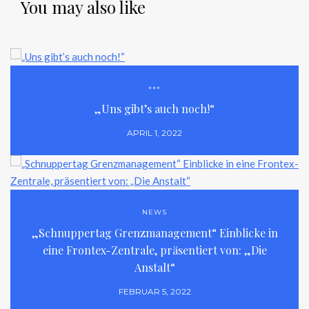
You may also like
+++
„Uns gibt’s auch noch!“
APRIL 1, 2022
NEWS
„Schnuppertag Grenzmanagement“ Einblicke in
eine Frontex-Zentrale, präsentiert von: „Die
Anstalt“
FEBRUAR 5, 2022