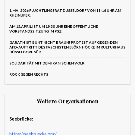
1.MAI 2026 FLÜCHTLINGSRAT DÜSSELDORF VON 11-16 UHR AM
RHEINUFER.
AM 15.APRIL IST UM 19.30 UHR EINE ÖFFENTLICHE
VORSTANDSSITZUNG IM PSZ
GARATH IST BUNT NICHT BRAUN! PROTEST AUF GEGEN DEN
AFD-AUFTRITT DES FASCHISTEN BJÖRN HÖCKE IM KULTURHAUS
DÜSSELDORF SÜD
SOLIDARITÄT MIT DEM IRANISCHEN VOLK!
ROCK GEGEN RECHTS
Weitere Organisationen
Seebrücke:
https://seebruecke.org/