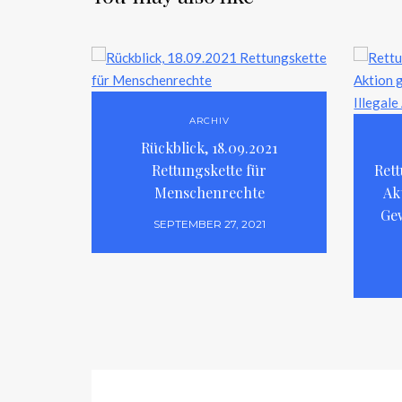
ARCHIV
Rückblick, 18.09.2021
Rettungskette für
Rett
Menschenrechte
Ak
Gew
SEPTEMBER 27, 2021