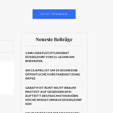
JETZT SPENDEN
Neueste Beiträge
1.MAI 2026 FLÜCHTLINGSRAT
DÜSSELDORF VON 11-16 UHR AM
RHEINUFER.
AM 15.APRIL IST UM 19.30 UHR EINE
ÖFFENTLICHE VORSTANDSSITZUNG
IM PSZ
GARATH IST BUNT NICHT BRAUN!
PROTEST AUF GEGEN DEN AFD-
AUFTRITT DES FASCHISTEN BJÖRN
HÖCKE IM KULTURHAUS DÜSSELDORF
SÜD