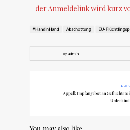
– der Anmeldelink wird kurz vo
#HandinHand
Abschottung
EU-Flüchtlingspo
by admin
PRE
Appell: Impfangebot an Geflüchtete 
Unterkünf
You may also like